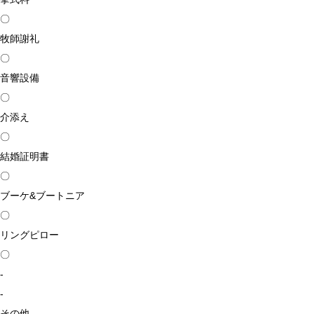
〇
牧師謝礼
〇
音響設備
〇
介添え
〇
結婚証明書
〇
ブーケ&ブートニア
〇
リングピロー
〇
-
-
その他