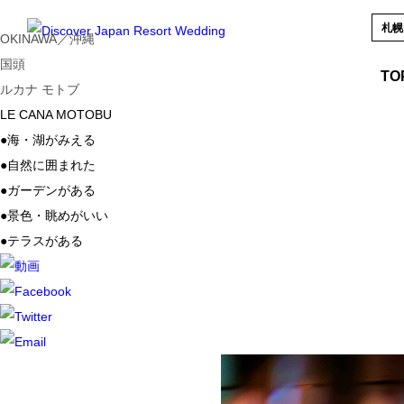
札
OKINAWA／沖縄
国頭
TO
ルカナ モトブ
LE CANA MOTOBU
●
海・湖がみえる
●
自然に囲まれた
●
ガーデンがある
●
景色・眺めがいい
●
テラスがある