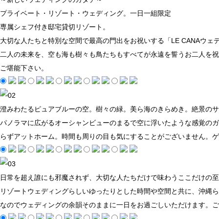
プライベート・リゾート・ウェディング。一日一組限定
専属シェフ付き邸宅貸切リゾート。
大切な人たちと特別な空間で最高の門出をお祝いする「LE CANA
二人の未来を、空も海も樹々も鳥たちもすべてが永遠を誓うお二人を祝
ご堪能下さい。
澄みわたるピュアブルーの空。樹々の緑。美ら海のきらめき。絶景のサ
パノラマに広がるオーシャンビューのまるで空に浮いたような感覚のガ
らずアットホーム。時間も周りの目も気にすることがございません。ゲ
日常を超え誰にも邪魔されず、大切な人たちだけで味わうここだけの至
リゾートウェディングらしいゆったりとした時間や空間と共に、沖縄ら
なのでウェディングの余韻そのままに一日をお過ごしいただけます。ご